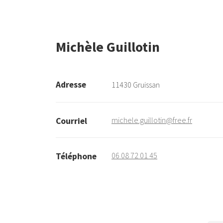
Michèle Guillotin
Adresse
11430 Gruissan
michele.guillotin@free.fr
Courriel
06 08 72 01 45
Téléphone