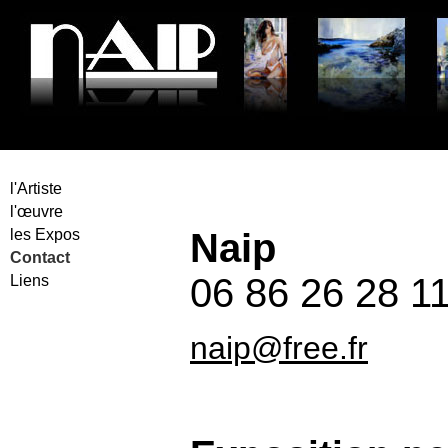
Peinture
l'Artiste
l'œuvre
Naip
les Expos
Contact
06 86 26 28 1
Liens
naip@free.fr