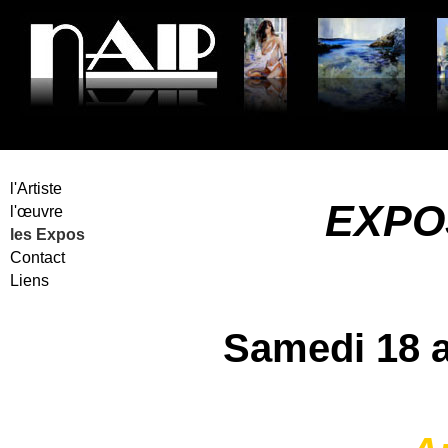
Peinture
l'Artiste
EXPOS
l'œuvre
les Expos
Contact
Liens
Samedi 18 a