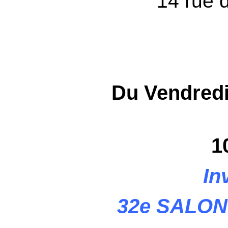
14 rue 
Du Vendredi
1
In
32e SALON