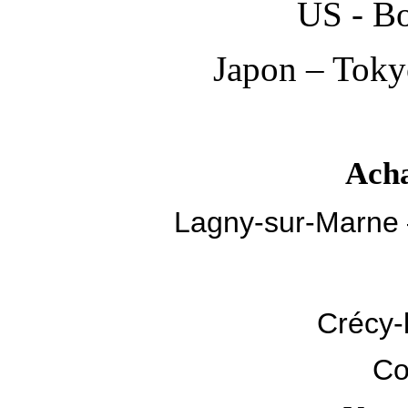
US - Bo
Japon – Tokyo
Acha
Lagny-sur-Marne 
Crécy-
Co