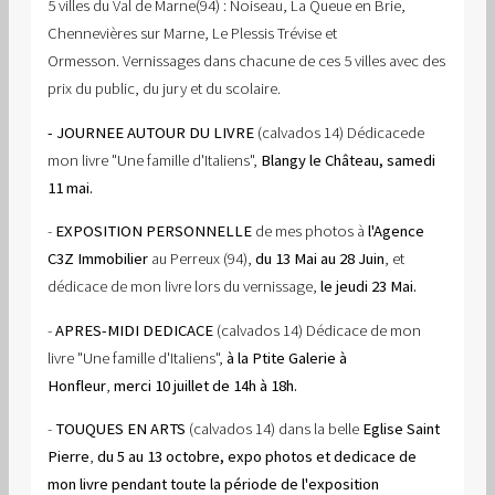
5 villes du Val de Marne(94) : Noiseau, La Queue en Brie,
Chennevières sur Marne, Le Plessis Trévise et
Ormesson. Vernissages dans chacune de ces 5 villes avec des
prix du public, du jury et du scolaire.
- JOURNEE AUTOUR DU LIVRE
(calvados 14) Dédicacede
mon livre "Une famille d'Italiens",
Blangy le Château, samedi
11 mai.
-
EXPOSITION PERSONNELLE
de mes photos à
l'Agence
C3Z Immobilier
au Perreux (94),
du 13 Mai au 28 Juin
, et
dédicace de mon livre lors du vernissage,
le jeudi 23 Mai.
-
APRES-MIDI DEDICACE
(calvados 14) Dédicace de mon
livre "Une famille d'Italiens",
à la Ptite Galerie à
Honfleur
,
merci 10 juillet de 14h à 18h.
-
TOUQUES EN ARTS
(calvados 14) dans la belle
Eglise Saint
Pierre
,
du 5 au 13 octobre, expo photos et dedicace de
mon livre pendant toute la période de l'exposition